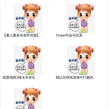
【素人夏多布里昂挖掘】..
Tinder约会与完美..
屁股地狱2级水木弥生 ..
我让在情色游戏中打败的..